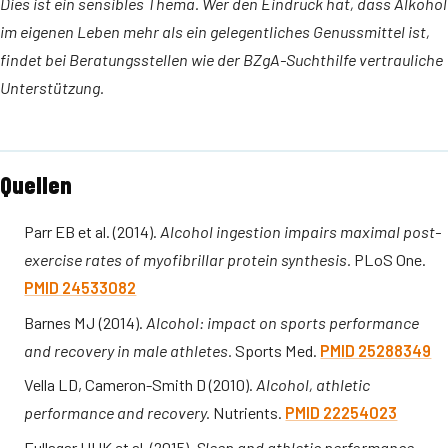
Dies ist ein sensibles Thema. Wer den Eindruck hat, dass Alkohol
im eigenen Leben mehr als ein gelegentliches Genussmittel ist,
findet bei Beratungsstellen wie der BZgA-Sucht­hilfe vertrauliche
Unterstützung.
Quellen
Parr EB et al. (2014).
Alcohol ingestion impairs maximal post-
exercise rates of myofibrillar protein synthesis.
PLoS One.
PMID 24533082
Barnes MJ (2014).
Alcohol: impact on sports performance
and recovery in male athletes.
Sports Med.
PMID 25288349
Vella LD, Cameron-Smith D (2010).
Alcohol, athletic
performance and recovery.
Nutrients.
PMID 22254023
Fullagar HHK et al. (2015).
Sleep and athletic performance.