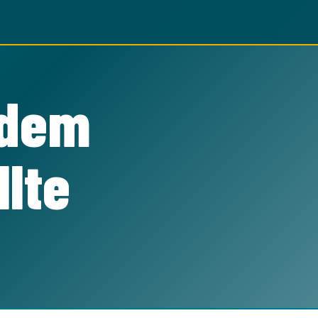
 dem
llte