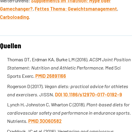
Weiterführend:
Supplements im Triathlon: Hype oder
Gamechanger?
,
Fettes Thema: Gewichtsmanagement
,
Carboloading
.
Quellen
Thomas DT, Erdman KA, Burke LM (2016).
ACSM Joint Position
Statement: Nutrition and Athletic Performance.
Med Sci
Sports Exerc.
PMID 26891166
Rogerson D (2017).
Vegan diets: practical advice for athletes
and exercisers.
JISSN.
DOI 10.1186/s12970-017-0192-9
Lynch H, Johnston C, Wharton C (2018).
Plant-based diets for
cardiovascular safety and performance in endurance sports.
Nutrients.
PMID 30060582
Craddock JC et al. (2016).
Vegetarian and omnivorous