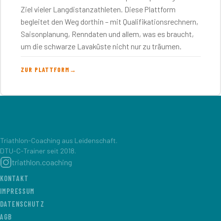
Ziel vieler Langdistanzathleten. Diese Plattform
begleitet den Weg dorthin – mit Qualifikationsrechnern,
Saisonplanung, Renndaten und allem, was es braucht,
um die schwarze Lavaküste nicht nur zu träumen.
ZUR PLATTFORM
→
Triathlon-Coaching aus Leidenschaft.
DTU-C-Trainer seit 2018.
triathlon.coaching
KONTAKT
IMPRESSUM
DATENSCHUTZ
AGB